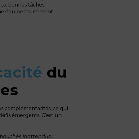
 aux bonnes tâches,
r une équipe hautement
icacité
du
ces
les complémentarités, ce qui
défis émergents. C’est un
ébouchés inattendus :