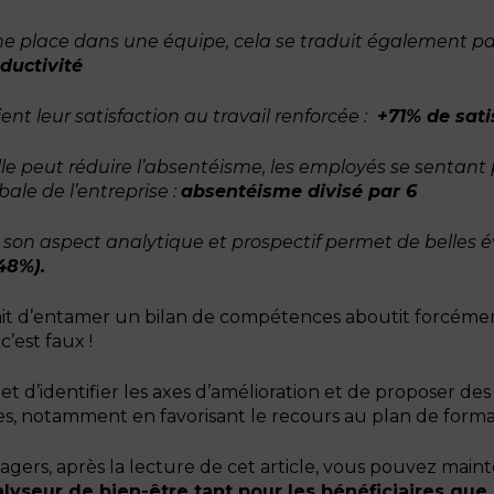
e place dans une équipe, cela se traduit également pa
ductivité
nt leur satisfaction au travail renforcée :
+71% de sati
le peut réduire l’absentéisme, les employés se sentant pl
ale de l’entreprise :
absentéisme divisé par 6
son aspect analytique et prospectif permet de belles év
+48%).
e fait d’entamer un bilan de compétences aboutit forcéme
’est faux !
d’identifier les axes d’amélioration et de proposer des p
, notamment en favorisant le recours au plan de forma
agers, après la lecture de cet article, vous pouvez main
lyseur de bien-être tant pour les bénéficiaires que 