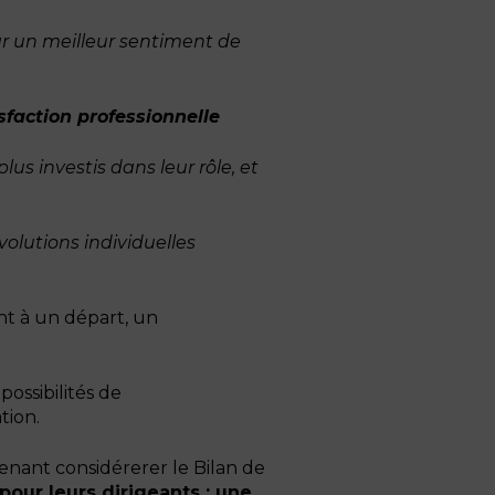
r un meilleur sentiment de
sfaction professionnelle
us investis dans leur rôle, et
olutions individuelles
nt à un départ, un
ossibilités de
tion.
tenant considérerer le Bilan de
pour leurs dirigeants ; une