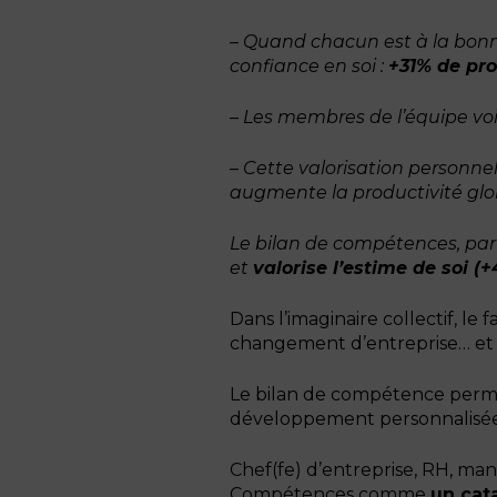
– Quand chacun est à la bonn
confiance en soi :
+31% de p
ro
– Les membres de l’équipe voie
– Cette valorisation personnel
augmente la productivité glob
Le bilan de compétences, par 
et
valorise l’estime de soi (
Dans l’imaginaire collectif, l
changement d’entreprise… et c
Le bilan de compétence permet 
développement personnalisées
Chef(fe) d’entreprise, RH, man
Compétences comme
un cata