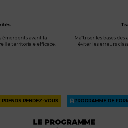
nités
Tr
ts émergents avant la
Maîtriser les bases des
lle territoriale efficace.
éviter les erreurs clas
E PRENDS RENDEZ-VOUS
PROGRAMME DE FOR
LE PROGRAMME