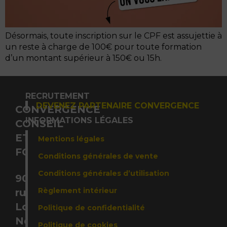
Désormais, toute inscription sur le CPF est assujettie à
un reste à charge de 100€ pour toute formation
d’un montant supérieur à 150€ ou 15h.
RECRUTEMENT
DEVENEZ PARTENAIRE CONVERGENCE
CONVERGENCE
INFORMATIONS LÉGALES
CONSEIL
ET
Mentions légales
FORMATION
Conditions générales de vente
Conditions générales d’utilisation
90,
Règlement intérieur
rue
Louis
Politique de confidentialité
Néel,
Politique de cookies